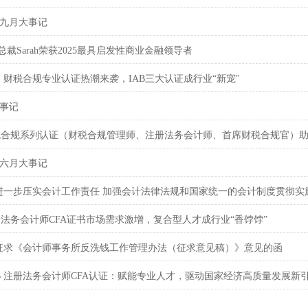
月至九月大事记
UP总裁Sarah荣获2025最具启发性商业金融领导者
：财税合规专业认证热潮来袭，IAB三大认证成行业“新宠"
大事记
财税合规系列认证（财税合规管理师、注册法务会计师、首席财税合规官）
月至六月大事记
进一步压实会计工作责任 加强会计法律法规和国家统一的会计制度贯彻
注册法务会计师CFA证书市场需求激增，复合型人才成行业“香饽饽”
征求《会计师事务所反洗钱工作管理办法（征求意见稿）》意见的函
AB 注册法务会计师CFA认证：赋能专业人才，驱动国家经济高质量发展新