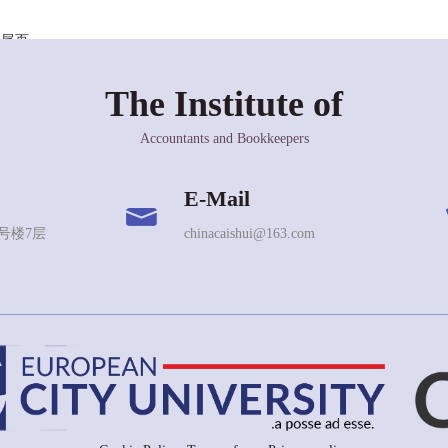
尾页
The Institute of
Accountants and Bookkeepers
E-Mail
号楼7层
chinacaishui@163.com